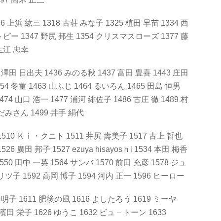
16 上浜 紘三 1318 古荘 みな子 1325 植田 早苗 1334 西
トピー 1347 野尻 邦生 1354 クリスマスローズ 1377 藤
 生江 忠幸
26 澤田 日出夫 1436 みのる秋 1437 富田 豊喜 1443 庄田
454 冬菫 1463 山ふじ 1464 るいろん 1465 田島 恒男
474 山口 浩一 1477 浦河 緋佐子 1486 古庄 徹 1489 村
くだみさん 1499 井手 絹代
 1510 Ｋｉ・クニト 1511 井尻 壽美子 1517 古上 哲也
26 廣田 邦子 1527 ezuya hisayosｈi 1534 本田 梅香
550 田中 一英 1564 サンバ 1570 前田 充彦 1578 ジュ
リツ子 1592 高岡 博子 1594 河内 正一 1596 ヒーロー
 明子 1611 肥後の風 1616 よしたろう 1619 ミーヤ
624 濱田 栄子 1626 ゆうこ 1632 ビュ－トーン 1633