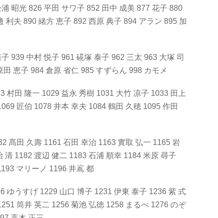
松浦 昭光 826 平田 サワ子 852 田中 成美 877 花子 880
 利夫 890 緒方 恵子 892 西原 典子 894 アラン 895 加
 恒子 939 中村 悦子 961 硴塚 泰子 962 三太 963 大塚 司
 原田 恵子 984 倉原 省仁 985 すずらん 998 カモメ
23 村田 隆一 1029 益永 秀樹 1031 大竹 凉子 1033 田上
069 匠伯 1078 井本 幸夫 1084 鶴田 久穂 1095 作田
32 髙田 久壽 1161 石田 幸治 1163 實取 弘一 1165 岩
 清 1182 渡辺 健二 1183 石浦 順幸 1184 米原 尋子
1193 マリーノ 1196 井嶌 都
26 ゆうすげ 1229 山口 博子 1231 伊東 泰子 1236 紫 式
1251 筒井 英二 1256 菊池 弘徳 1258 まるべ 1276 のぞ
297 高木 正三