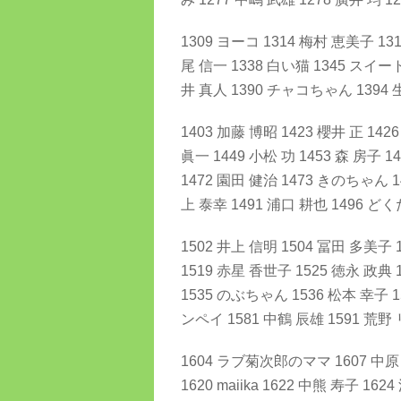
1309 ヨーコ 1314 梅村 恵美子 13
尾 信一 1338 白い猫 1345 スイー
井 真人 1390 チャコちゃん 1394
1403 加藤 博昭 1423 櫻井 正 14
眞一 1449 小松 功 1453 森 房子 1
1472 園田 健治 1473 きのちゃん 1
上 泰幸 1491 浦口 耕也 1496 ど
1502 井上 信明 1504 冨田 多美子
1519 赤星 香世子 1525 徳永 政典 15
1535 のぶちゃん 1536 松本 幸子 1
ンペイ 1581 中鶴 辰雄 1591 荒野 
1604 ラブ菊次郎のママ 1607 中原
1620 maiika 1622 中熊 寿子 1