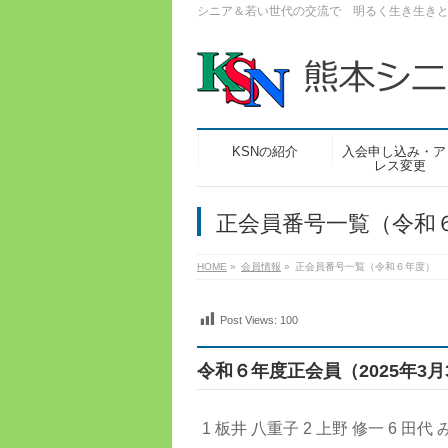
シニア＆若い世代の交流で 明るく生き生き
KSNの紹介
入会申し込み・ア
レス変更
正会員番号一覧（令和
HOME
»
会員情報
»
正会員番号一覧（令和６年度）
Post Views:
100
令和６年度正会員（2025年3月
1 板井 八重子 2 上野 修一 6 田代 