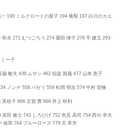
 福一 190 ミルクロードの梨子 194 葡萄 197 白川のカエ
中 和夫 271 むつごろう 274 園田 律子 276 平 建五 293
8 くー子
 谷脇 敏夫 438 ムサシ 462 稲益 親義 477 山本 恵子
34 ノンチ 558 パセリ 559 松岡 明吉 574 中村 翌檜
廣 美枝子 666 古賀 豊 668 井上 秋利
9 栄田 修士 742 しろひげ 752 色見 高司 754 西分 幸夫
田中 保而 764 ブルーローズ 779 天 草市