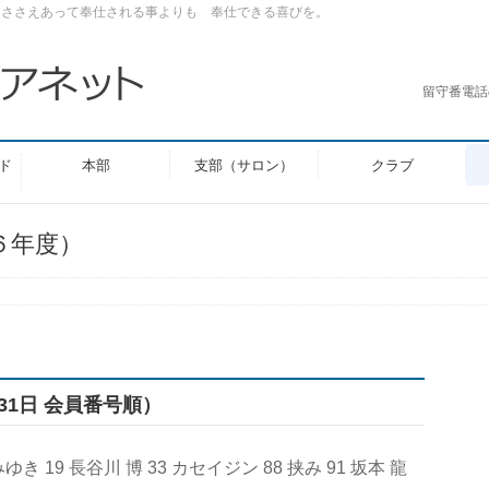
とささえあって奉仕される事よりも 奉仕できる喜びを。
留守番電話
ド
本部
支部（サロン）
クラブ
６年度）
31日 会員番号順）
みゆき 19 長谷川 博 33 カセイジン 88 挟み 91 坂本 龍