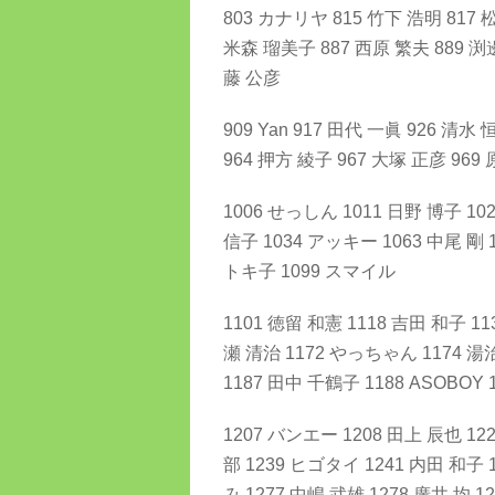
803 カナリヤ 815 竹下 浩明 817 
米森 瑠美子 887 西原 繁夫 889 渕邊
藤 公彦
909 Yan 917 田代 一眞 926 清水
964 押方 綾子 967 大塚 正彦 969
1006 せっしん 1011 日野 博子 10
信子 1034 アッキー 1063 中尾 剛 1
トキ子 1099 スマイル
1101 徳留 和憲 1118 吉田 和子 11
瀬 清治 1172 やっちゃん 1174 湯治
1187 田中 千鶴子 1188 ASOBOY 
1207 バンエー 1208 田上 辰也 12
部 1239 ヒゴタイ 1241 内田 和子 
み 1277 中嶋 武雄 1278 廣井 均 1