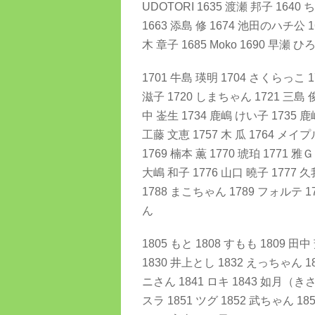
UDOTORI 1635 渡瀬 邦子 1640 
1663 添島 修 1674 池田のハチ公 1
木 章子 1685 Moko 1690 早瀬 
1701 牛島 瑛明 1704 さくらっこ 1
滋子 1720 しまちゃん 1721 三島 俊
中 崟生 1734 鹿嶋 けい子 1735 鹿嶋 
工藤 文恵 1757 木 瓜 1764 メイプ
1769 楠本 薫 1770 琥珀 1771 雅
大嶋 和子 1776 山口 曉子 1777 久
1788 まこちゃん 1789 フォルテ 17
ん
1805 もと 1808 すもも 1809 田中
1830 井上とし 1832 えっちゃん 183
ニさん 1841 ロキ 1843 如月（き
スラ 1851 ツグ 1852 武ちゃん 18