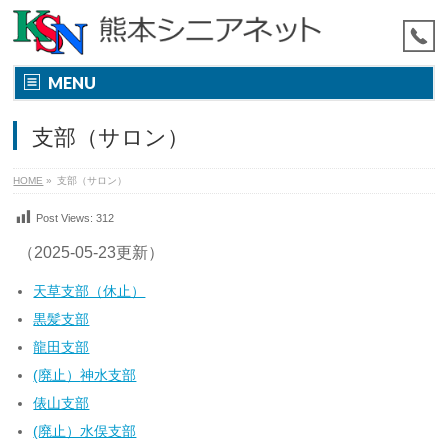
MENU
支部（サロン）
HOME
»
支部（サロン）
Post Views:
312
（2025-05-23更新）
天草支部（休止）
黒髪支部
龍田支部
(廃止）
神水支部
俵山支部
(廃止）水俣支部