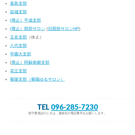
嘉島支部
益城支部
(廃止）平成支部
(廃止）西部サロン
(
旧西部サロンHP
)
玉名支部
（休止）
八代支部
学園大支部
(
廃止）阿蘇南郷支部
花立支部
菊陽支部（菊陽ゆるサロン）
TEL
096-285-7230
留守番電話のときは、連絡先の電話番号をお願いします。