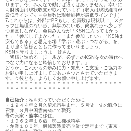
ります。今、みんなで動けば遅くはありません。幸いに
も財務面は現状収支が取れています（収入は現状維持が
最低ラインです＝会員数は現状維持が最低ラインです）
7.これからは、外部にPRもし、会員数は現状以上、スタ
ッフは無理のない形、無駄のない形、簡素な形へ少しず
つ見直しながら、会員みんなが「KSNに入ってよかっ
た」「参加してよかった」「また参加したい」「KSNは
安心できる」と思える場「学ぶ・遊ぶ・つながる」を、
より強く皆様とともに作ってまいりましょう。
KSNを守りましょうよ！皆さん
「皆様と進める一歩一歩が、必ずこのKSNを次の時代へ
つなぐ力になると確信しております。」
どうか、これからの歩みに力・知恵・ご支援・ご協力を
お願い申し上げましてごあいさつとさせていただきま
す。今後とも、よろしくお願い申し上げます。
＊＊＊＊＊＊＊＊＊＊＊＊＊＊＊＊＊＊＊＊＊＊＊＊＊
＊＊＊＊＊＊＊＊＊＊＊＊＊＊
自己紹介
：私を知っていただくために
・１９４４年２月久留米市生まれ、５月父、先の戦争に
召集、８月中国雲南省にて戦死
母の実家・熊本に移住。
・１９６２年１８歳 熊工機械科卒
・創業１００年、機械製造販売企業で定年まで（東京・