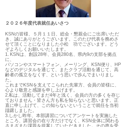
２０２６年度代表就任あいさつ
KSNの皆様、５月１１日、総会・懇親会にご出席いただ
き、誠にありがとうございます。このたび代表を務めさ
せて頂くことになりました小松 功でございます。どう
ぞよろしくお願いいたします。
1. KSNは、創設28年、会員280名、県内9の支部を拠点
に、
パソコンやスマートフォン、メーリング、KSN便り、HP
などのデジタルを通じて、またクラブ活動を通じて、高
齢者の孤立をなくす、という思いで歩んでまいりまし
た。
これまでKSNを支えてこられた先輩方、会員の皆様に、
心より敬意と感謝を申し上げます。
2.私は、活動してまだ4年と浅く、会員の方の多くを存じ
ておりません・皆さん方も私を知らないと思います。正
直に申し上げて、この知らないということで就任を当初
躊躇しました。
3.しかし昨年、本部講習についてアンケートを実施した
ところ、講習会の在り方だけでなく、KSN全体に関わる
さまざまな課題を提案していただきました。その声を受