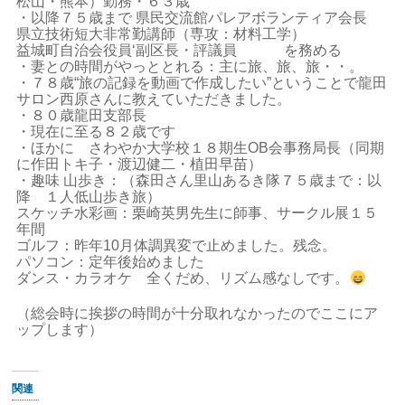
松山・熊本）勤務・６３歳
・以降７５歳まで 県民交流館パレアボランティア会長
県立技術短大非常勤講師（専攻：材料工学）
益城町自治会役員‘副区長・評議員 を務める
・妻との時間がやっととれる：主に旅、旅、旅・・。
・７８歳“旅の記録を動画で作成したい”ということで龍田
サロン西原さんに教えていただきました。
・８０歳龍田支部長
・現在に至る８２歳です
・ほかに さわやか大学校１８期生OB会事務局長（同期
に作田トキ子・渡辺健二・植田早苗）
・趣味 山歩き：（森田さん里山あるき隊７５歳まで：以
降 １人低山歩き旅）
スケッチ水彩画：栗崎英男先生に師事、サークル展１５
年間
ゴルフ：昨年10月体調異変で止めました。残念。
パソコン：定年後始めました
ダンス・カラオケ 全くだめ、リズム感なしです。
（総会時に挨拶の時間が十分取れなかったのでここにア
ップします）
関連