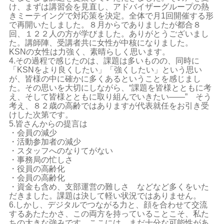
け、まずは講習会を見直し、アドバイザーグループの熱
きミーテイングで対応策を決定。全体で月1回開催する形
で再開いたしました。８月からでありましたが都合８
回、１２２人の方が学びました。ありがとうございまし
た。講師陣、受講者共に女性が中核になりました。
KSNの女性は力強く、素晴らしく思います。
4.その過程で感じたのは、課題は多いものの、同時に
「KSNをより良くしたい」「強くしたい」という思い
が、皆様の中に確かに多くあるということを感じまし
た。その思いを大切にしながら、“課題を皆様とともに考
え、そして皆様とともに取り組んでいきたい――” そう
考え、８２歳の高齢ではありますが代表就任をお引き受
けした次第です。
5.皆さんからの提言は
・会員の減少
・活動参加者の減少
・スタッフへのなりてがない
・事務局の忙しさ
・役員の高齢化
・会員の高齢化
・資金も含め、支部運営の難しさ などなど多くをいた
だきました。課題は決して軽い状況ではありません。
6.しかし、デジタルでつながる力と、顔を合わせて交流
するあたたかさ、この両方を持っていることこそ、私た
ちの大きな強みです。ここには、まだ十分な可能性があ