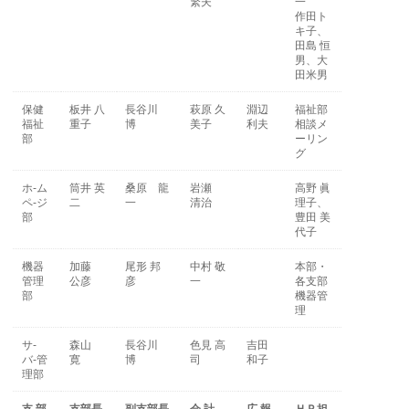
繁夫
一
作田ト
キ子、
田島 恒
男、大
田米男
保健
板井 八
長谷川
萩原 久
淵辺
福祉部
福祉
重子
博
美子
利夫
相談メ
部
ーリン
グ
ホ-ム
筒井 英
桑原 龍
岩瀬
高野 眞
ペ-ジ
二
一
清治
理子、
部
豊田 美
代子
機器
加藤
尾形 邦
中村 敬
本部・
管理
公彦
彦
一
各支部
部
機器管
理
サ-
森山
長谷川
色見 高
吉田
バ-管
寛
博
司
和子
理部