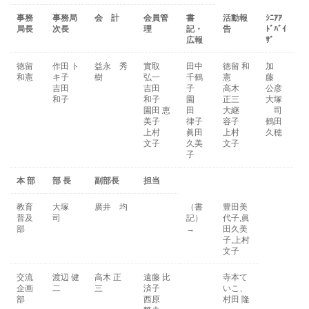
事務
事務局
会 計
会員管
書
活動報
ｼﾆｱｱ
局長
次長
理
記・
告
ﾄﾞﾊﾞｲ
広報
ｻﾞ
徳留
作田 ト
益永 秀
實取
田中
徳留 和
加
和憲
キ子
樹
弘一
千鶴
憲
藤
吉田
吉田
子
高木
公彦
和子
和子
園
正三
大塚
園田 恵
田
大継
司
美子
律子
容子
鶴田
上村
眞田
上村
久穂
文子
久美
文子
子
本 部
部 長
副部長
担当
教育
大塚
廣井 均
（書
豊田美
普及
司
記）
代子,眞
部
→
田久美
子,上村
文子
交流
渡辺 健
高木 正
遠藤 比
寺本て
企画
二
三
済子
いこ、
部
西原
村田 隆