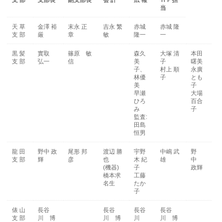
支 部
支部長
副支部長
会 計
広 報
ＨＰ担
当
天 草
金澤 裕
末永 正
吉永 繁
赤城
赤城 隆
支 部
厳
章
敏
隆一
一
黒 髪
實取
篠原 敏
森久
大塚 清
本田
支 部
弘一
信
美
子
曙美
子、
村上 順
永廣
林優
子
とも
美
子
早瀬
大場
ひろ
百合
み
子
監査:
田島
恒男
龍 田
野中 政
尾形 邦
渡辺 勝
宇野
中嶋 武
野
支 部
輝
彦
也
木 紀
雄
中
(機器)
子
政輝
橋本求
工藤
名生
たか
子
俵 山
長谷
長谷
長谷
長谷
支 部
川 博
川 博
川
川 博