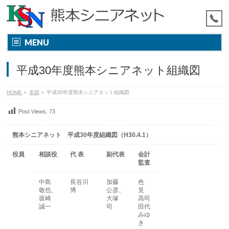
MENU
平成30年度熊本シニアネット組織図
HOME
»
本部
»
平成30年度熊本シニアネット組織図
Post Views:
73
熊本シニアネット 平成30年度組織図（H30.4.1）
役員
相談役
代 表
副代表
会計
監査
中島
長谷川
加藤
色
敬也、
博
公彦、
見
坂崎
大塚
高司
誠一
司
田代
みゆ
き