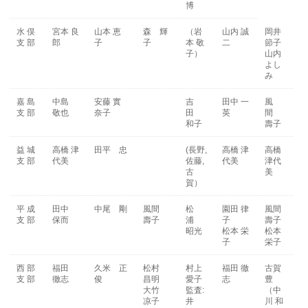
博
水 俣
宮本 良
山本 恵
森 輝
（岩
山内 誠
岡井
支 部
郎
子
子
本 敬
二
節子
子）
山内
よし
み
嘉 島
中島
安藤 實
吉
田中 一
風
支 部
敬也
奈子
田
英
間
和子
壽子
益 城
高橋 津
田平 忠
(長野,
高橋 津
高橋
支 部
代美
佐藤,
代美
津代
古
美
賀）
平 成
田中
中尾 剛
風間
松
園田 律
風間
支 部
保而
壽子
浦
子
壽子
昭光
松本 栄
松本
子
栄子
西 部
福田
久米 正
松村
村上
福田 徹
古賀
支 部
徹志
俊
昌明
愛子
志
豊
大竹
監査:
（中
凉子
井
川 和