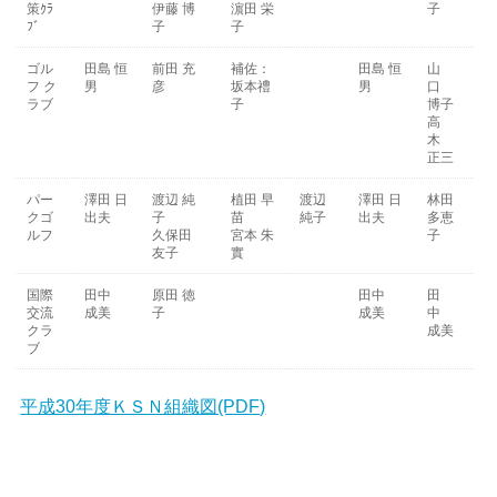
策ｸﾗ
伊藤 博
濵田 栄
子
ﾌﾞ
子
子
ゴル
田島 恒
前田 充
補佐：
田島 恒
山
フ ク
男
彦
坂本禮
男
口
ラブ
子
博子
高
木
正三
パー
澤田 日
渡辺 純
植田 早
渡辺
澤田 日
林田
クゴ
出夫
子
苗
純子
出夫
多恵
ルフ
久保田
宮本 朱
子
友子
實
国際
田中
原田 徳
田中
田
交流
成美
子
成美
中
クラ
成美
ブ
平成30年度ＫＳＮ組織図(PDF)