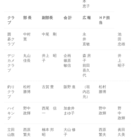
本
恵子
クラ
部 長
副部長
会 計
広 報
ＨＰ担
ブ
当
囲
中村
中尾 剛
永
池
碁ク
寛
井
田
ラブ
直敏
忠雄
デジ
丸山
井上 昭
企画
森 房
井
カメ
佳長
子
篠原
子
上
クラ
敏信
前田
昭子
ブ
喜久
代
釣り
松村
古賀 豊
阪野 進
（垣
松村
クラ
勝博
内志
勝博
ブ
允）
ハイ
野中
西尾 信
加倉井
野中
野
キン
政輝
一
まゆ子
政輝
中
グ
政輝
立田
西原
楠本 邦
大山 修
西原
眞田
山散
繁夫
昭
子
繁夫
久美