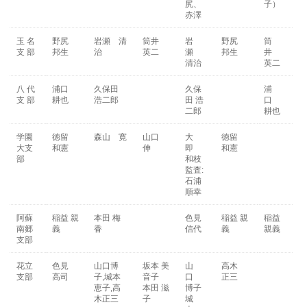
尻、
子）
赤澤
玉 名
野尻
岩瀬 清
筒井
岩
野尻
筒
支 部
邦生
治
英二
瀬
邦生
井
清治
英二
八 代
浦口
久保田
久保
浦
支 部
耕也
浩二郎
田 浩
口
二郎
耕也
学園
徳留
森山 寛
山口
大
徳留
大支
和憲
伸
即
和憲
部
和枝
監査:
石浦
順幸
阿蘇
稲益 親
本田 梅
色見
稲益 親
稲益
南郷
義
香
信代
義
親義
支部
花立
色見
山口博
坂本 美
山
高木
支部
高司
子,城本
音子
口
正三
恵子,高
本田 滋
博子
木正三
子
城